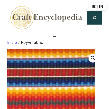
Saltar
ES
|
EN
al
Search
contenido
Inicio
/ Poyvi fabric