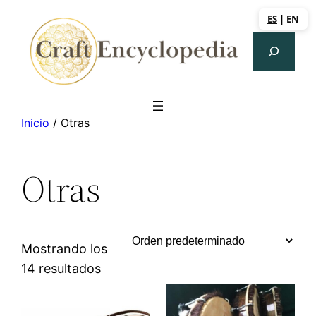
Saltar
ES
|
EN
al
Search
contenido
Inicio
/ Otras
Otras
Mostrando los
14 resultados